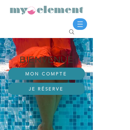
my element
BIENVENUE
MON COMPTE
JE RÉSERVE