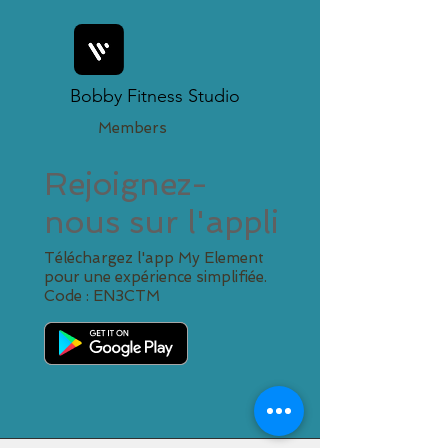
Bobby Fitness Studio
Members
Rejoignez-
nous sur l'appli
Téléchargez l'app My Element
pour une expérience simplifiée.
Code : EN3CTM