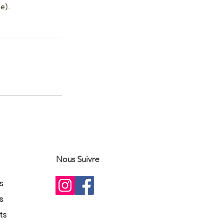
e).
Nous Suivre
s
s
ts