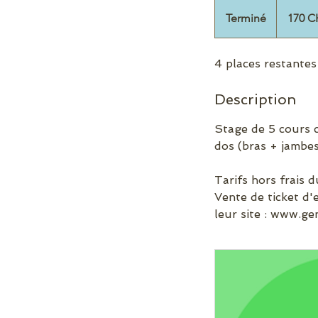
170
francs
Terminé
T
170 C
suisses
e
r
4 places restantes
m
i
Description
n
é
Stage de 5 cours c
dos (bras + jambes
Tarifs hors frais d
Vente de ticket d
leur site : www.g