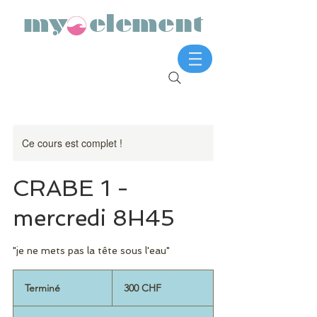
my element
Ce cours est complet !
CRABE 1 -
mercredi 8H45
"je ne mets pas la tête sous l'eau"
300
francs
Terminé
T
300 CHF
suisses
e
r