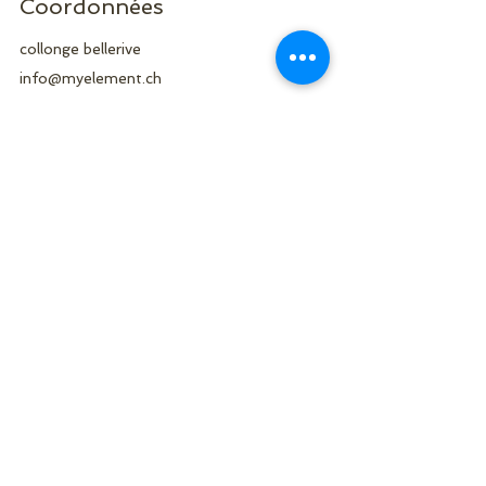
Coordonnées
collonge bellerive
info@myelement.ch
My Element Studio
Nous Suivre
Rue Micheli-du-Crest 4,
CH-1205 Genève