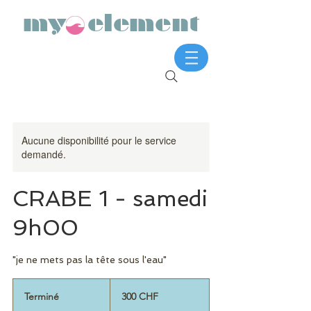
my element
Aucune disponibilité pour le service
demandé.
CRABE 1 - samedi
9h00
"je ne mets pas la tête sous l'eau"
300
francs
Terminé
T
300 CHF
suisses
e