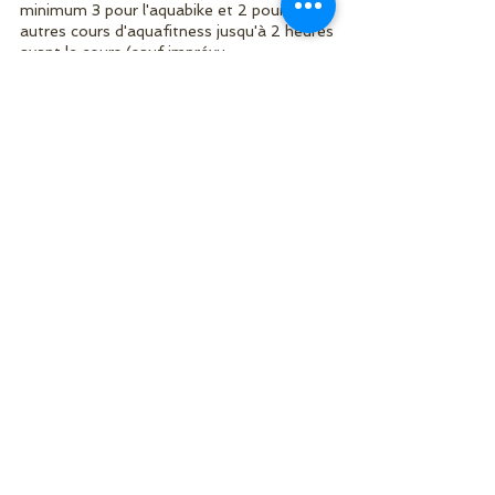
minimum 3 pour l'aquabike et 2 pour nos
autres cours d'aquafitness jusqu'à 2 heures
avant le cours (sauf imprévu
météorologique).
Coordonnées
info@myelement.ch
My Element Studio
Nous Suivre