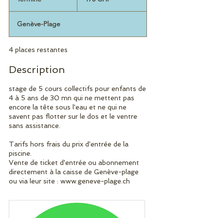
suisses
e
r
Genève-Plage
m
i
n
4 places restantes
é
Description
stage de 5 cours collectifs pour enfants de
4 à 5 ans de 30 mn qui ne mettent pas
encore la tête sous l'eau et ne qui ne
savent pas flotter sur le dos et le ventre
sans assistance.
Tarifs hors frais du prix d'entrée de la
piscine.
Vente de ticket d'entrée ou abonnement
directement à la caisse de Genève-plage
ou via leur site : www.geneve-plage.ch