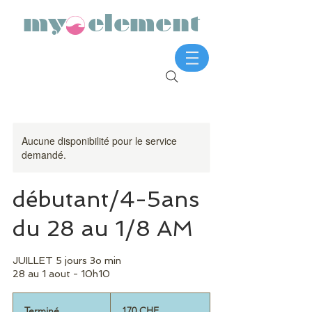
my element
Aucune disponibilité pour le service
demandé.
débutant/4-5ans
du 28 au 1/8 AM
JUILLET 5 jours 3o min
28 au 1 aout - 10h10
170
francs
Terminé
T
170 CHF