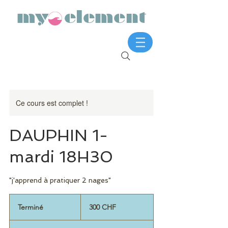
my element
Ce cours est complet !
DAUPHIN 1-
mardi 18H30
"j'apprend à pratiquer 2 nages"
300
francs
Terminé
T
300 CHF
suisses
e
r