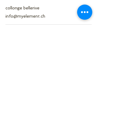
collonge bellerive
info@myelement.ch
My Element Studio
Nous Suivre
Rue Micheli-du-Crest 4,
CH-1205 Genève
-
info@myelement.ch