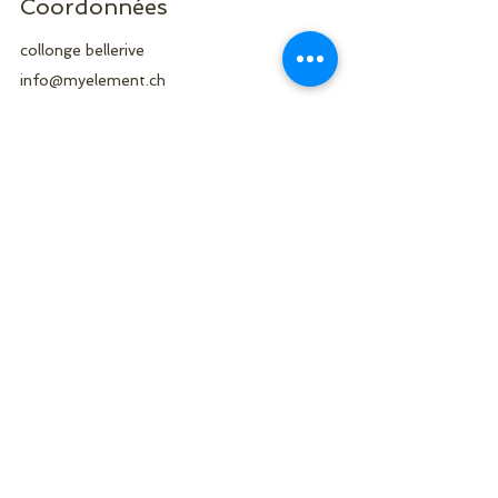
Coordonnées
collonge bellerive
info@myelement.ch
My Element Studio
Nous Suivre
Rue Micheli-du-Crest 4,
CH-1205 Genève