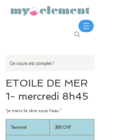
my element
Ce cours est complet !
ETOILE DE MER
1- mercredi 8h45
"je mets la tête sous l'eau "
300
francs
Terminé
T
300 CHF
suisses
e
r