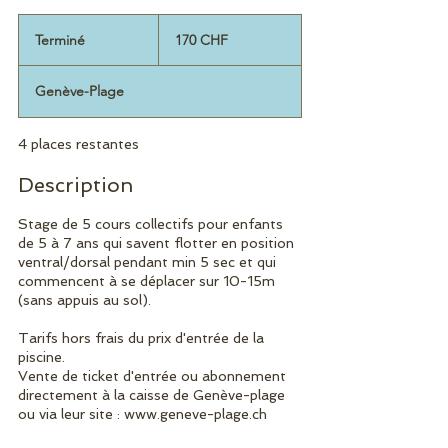
170
francs
Terminé
T
170 CHF
suisses
e
r
Genève-Plage
m
i
n
4 places restantes
é
Description
Stage de 5 cours collectifs pour enfants
de 5 à 7 ans qui savent flotter en position
ventral/dorsal pendant min 5 sec et qui
commencent à se déplacer sur 10-15m
(sans appuis au sol).
Tarifs hors frais du prix d'entrée de la
piscine.
Vente de ticket d'entrée ou abonnement
directement à la caisse de Genève-plage
ou via leur site : www.geneve-plage.ch