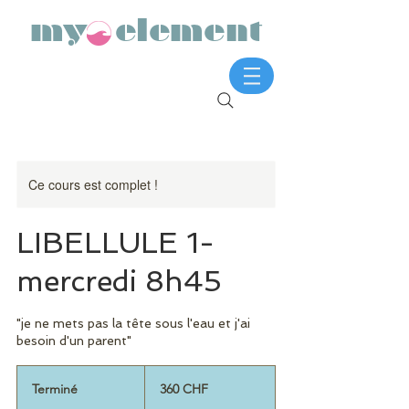
my element
Ce cours est complet !
LIBELLULE 1-
mercredi 8h45
"je ne mets pas la tête sous l'eau et j'ai
besoin d'un parent"
360
francs
Terminé
T
360 CHF
suisses
e